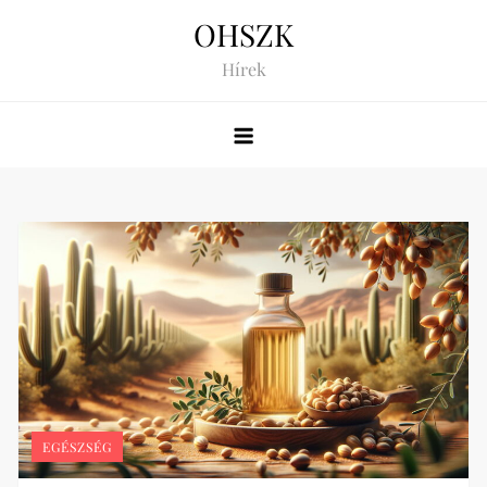
Skip
OHSZK
to
Hírek
content
EGÉSZSÉG